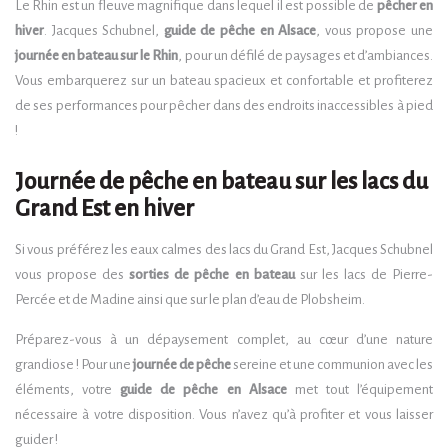
Le Rhin est un fleuve magnifique dans lequel il est possible de
pêcher en
hiver
. Jacques Schubnel,
guide de pêche en Alsace
, vous propose une
journée en bateau sur le Rhin
, pour un défilé de paysages et d’ambiances.
Vous embarquerez sur un bateau spacieux et confortable et profiterez
de ses performances pour pêcher dans des endroits inaccessibles à pied
!
Journée de pêche en bateau sur les lacs du
Grand Est en hiver
Si vous préférez les eaux calmes des lacs du Grand Est, Jacques Schubnel
vous propose des
sorties de pêche en bateau
sur les lacs de Pierre-
Percée et de Madine ainsi que sur le plan d’eau de Plobsheim.
Préparez-vous à un dépaysement complet, au cœur d’une nature
grandiose ! Pour une
journée de pêche
sereine et une communion avec les
éléments, votre
guide de pêche en Alsace
met tout l’équipement
nécessaire à votre disposition. Vous n’avez qu’à profiter et vous laisser
guider !